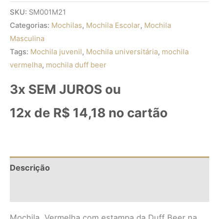
SKU:
SM001M21
Categorias:
Mochilas
,
Mochila Escolar
,
Mochila
Masculina
Tags:
Mochila juvenil
,
Mochila universitária
,
mochila
vermelha
,
mochila duff beer
3x SEM JUROS ou
12x de
R$
14,18
no cartão
Descrição
Informação adicional
Mochila Vermelha com estampa da Duff Beer na