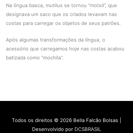
Na língua basca, mutilus se tornou “motxil”, que
designava um saco que os criados levavam nas
costas para carregar os objetos de seus patrões.
Após algumas transformações da língua, o
acessório que carregamos hoje nas costas acabou
batizada como “mochila”.
Todos os direitos © 2026
Bella Falcão Bolsas
|
Desenvolvido por
DCSBRASIL