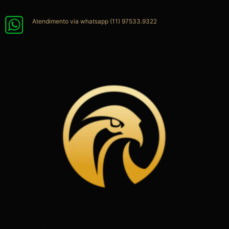
Ir
para
Atendimento via whatsapp (11) 97533.9322
o
conteúdo