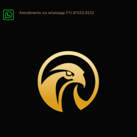
Ir
para
Atendimento via whatsapp (11) 97533.9322
o
conteúdo