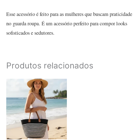
Esse acessório é feito para as mulheres que buscam praticidade
no guarda roupa. É um acessório perfeito para compor looks
sofisticados e sedutores.
Produtos relacionados
Este
produto
tem
várias
variantes.
As
opções