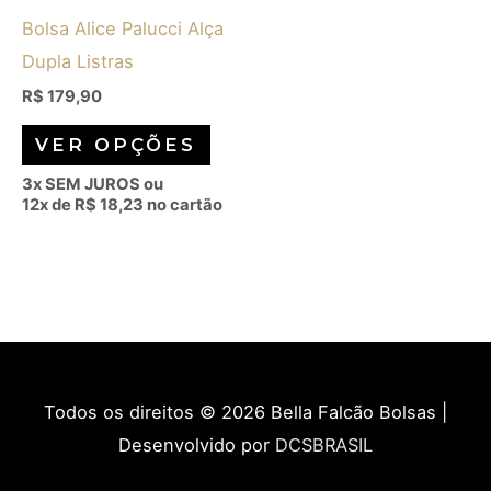
Bolsa Alice Palucci Alça
podem
Dupla Listras
ser
escolhidas
R$
179,90
na
VER OPÇÕES
página
3x SEM JUROS ou
do
12x de
R$
18,23
no cartão
produto
Todos os direitos © 2026
Bella Falcão Bolsas
|
Desenvolvido por
DCSBRASIL