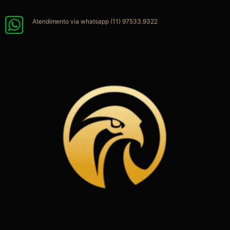
Ir
para
Atendimento via whatsapp (11) 97533.9322
o
conteúdo