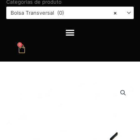
Categorias de produto
Bolsa Transversal (0)
×
0
Carrinho