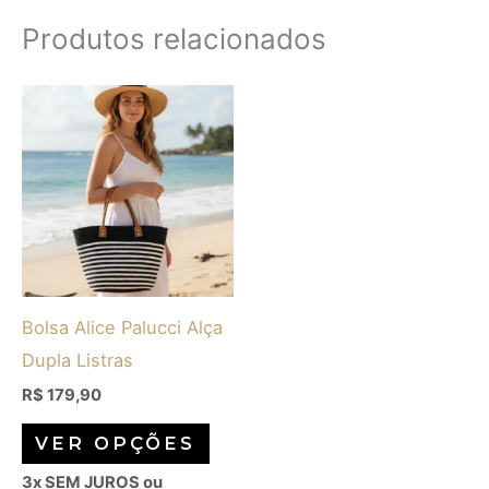
Produtos relacionados
Este
produto
tem
várias
variantes.
As
opções
Bolsa Alice Palucci Alça
podem
Dupla Listras
ser
escolhidas
R$
179,90
na
VER OPÇÕES
página
3x SEM JUROS ou