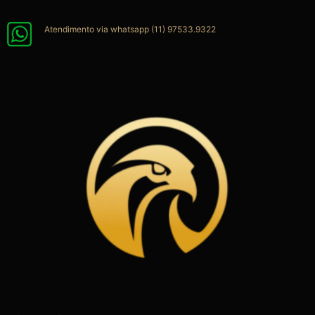
Ir
para
Atendimento via whatsapp (11) 97533.9322
o
conteúdo