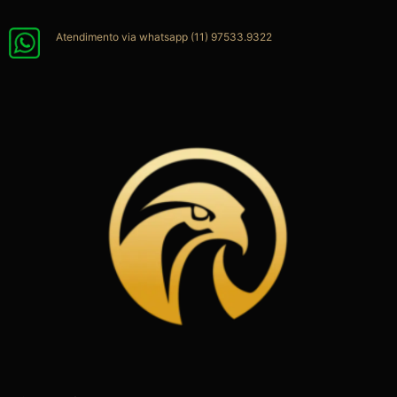
Ir
para
Atendimento via whatsapp (11) 97533.9322
o
conteúdo