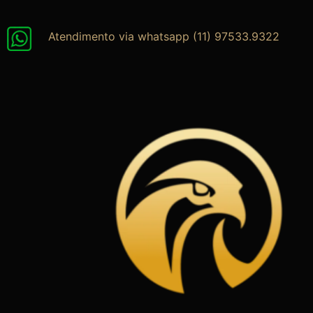
Ir
para
Atendimento via whatsapp (11) 97533.9322
o
conteúdo