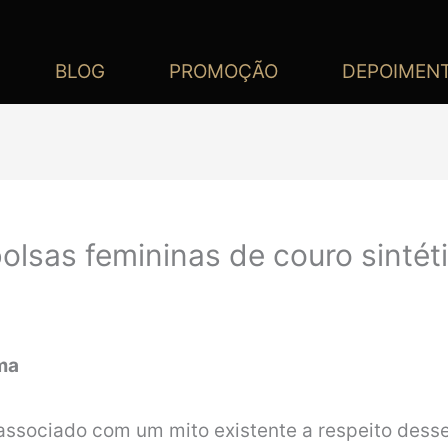
BLOG
PROMOÇÃO
DEPOIMEN
olsas femininas de couro sintét
ma
á associado com um mito existente a respeito dess