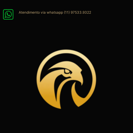
Ir
para
Atendimento via whatsapp (11) 97533.9322
o
conteúdo