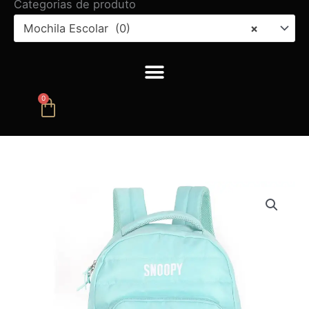
Categorias de produto
Mochila Escolar (0)
×
0
Carrinho