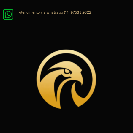
Ir
para
Atendimento via whatsapp (11) 97533.9322
o
conteúdo