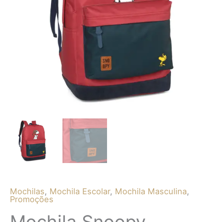
R$ 119,90.
R$ 99,90.
Mochilas
,
Mochila Escolar
,
Mochila Masculina
,
Promoções
Mochila Snoopy