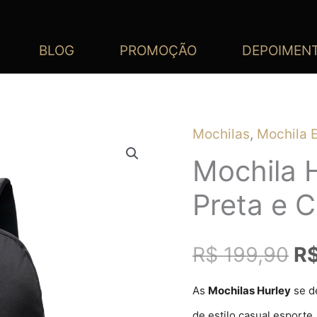
BLOG
PROMOÇÃO
DEPOIMEN
Mochilas
,
Mochila E
O
Mochila 
pr
Preta e C
or
R$
199,90
R
er
R$
As
M
ochilas Hurley
se d
de estilo casual esporte.