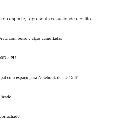
m do esporte, representa casualidade
e estilo.
reta com bolso e alças camufladas
600D e PU
ipal com espaço para Notebook de até 15,6″
alizado
mborrachado