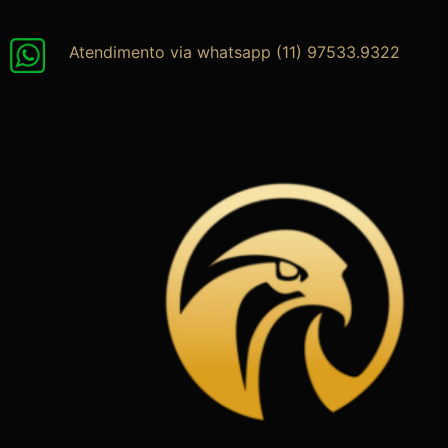
Ir
para
Atendimento via whatsapp (11) 97533.9322
o
conteúdo