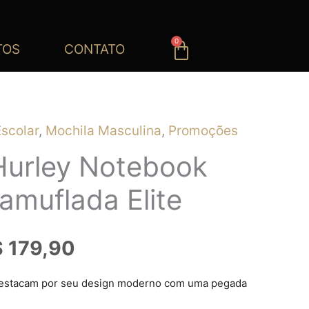
0
Carrinho
TOS
CONTATO
scolar
,
Mochila Masculina
,
Promoções
O
Hurley Notebook
eço
preço
amuflada Elite
iginal
atual
$
179,90
a:
é:
 199,90.
R$ 179,90.
estacam por seu design moderno com uma pegada