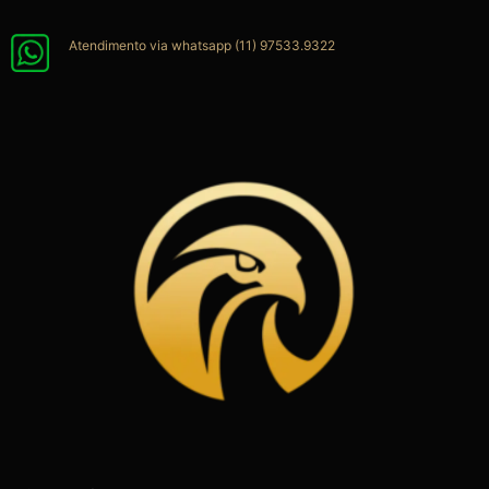
Ir
para
Atendimento via whatsapp (11) 97533.9322
o
conteúdo