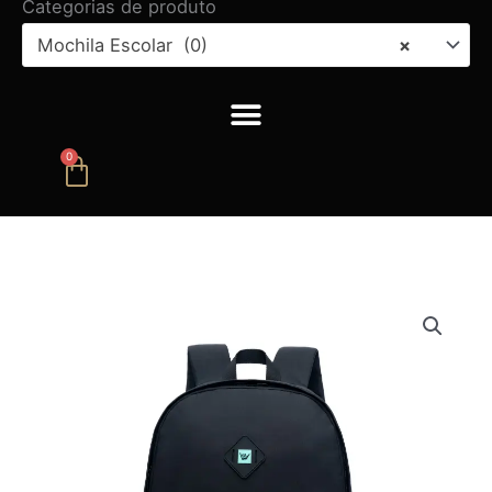
Categorias de produto
Mochila Escolar (0)
×
0
Carrinho