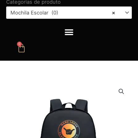
Categorias de produto
Mochila Escolar (0)
×
0
Carrinho