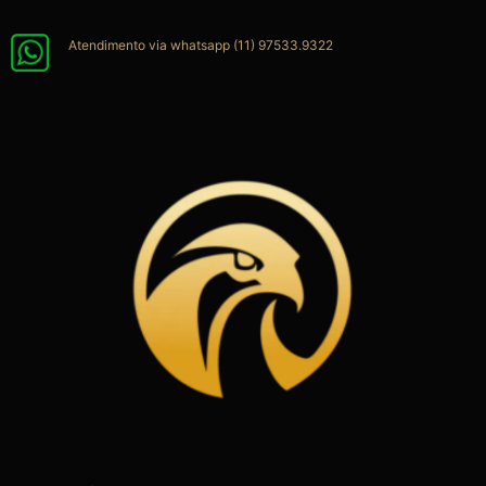
Ir
para
Atendimento via whatsapp (11) 97533.9322
o
conteúdo