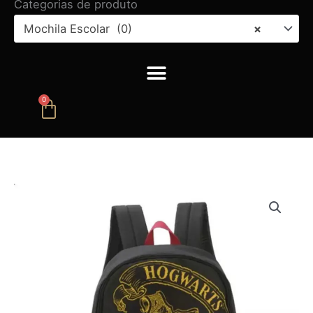
Categorias de produto
Mochila Escolar (0)
×
0
Carrinho