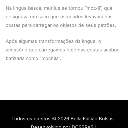
Na língua basca, mutilus se tornou “motxil”, que
designava um saco que os criados levavam nas
costas para carregar os objetos de seus patrões.
Após algumas transformações da língua, o
acessório que carregamos hoje nas costas acabou
batizada como “mochila”.
Todos os direitos © 2026
Bella Falcão Bolsas
|
Desenvolvido por
DCSBRASIL