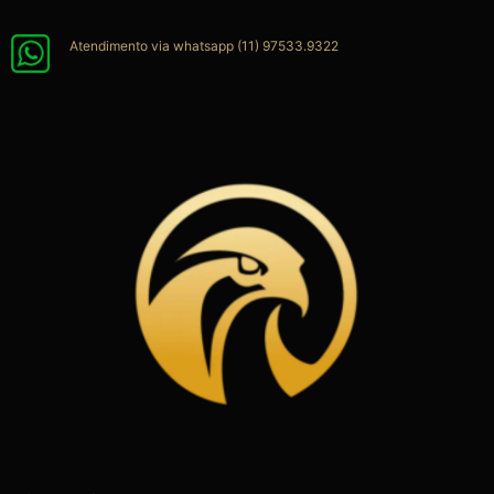
Ir
para
Atendimento via whatsapp (11) 97533.9322
o
conteúdo