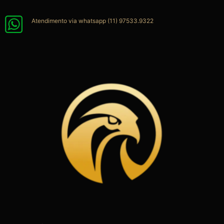
Ir
para
Atendimento via whatsapp (11) 97533.9322
o
conteúdo