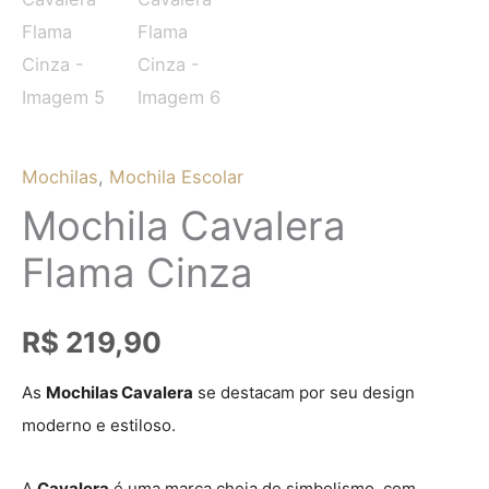
Mochilas
,
Mochila Escolar
Mochila Cavalera
Flama Cinza
R$
219,90
As
M
ochilas Cavalera
se destacam por seu design
moderno e estiloso.
A
Cavalera
é uma marca cheia de simbolismo, com