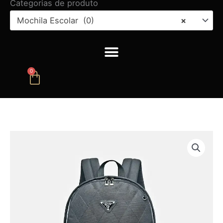
Categorias de produto
Mochila Escolar (0)
×
0
Carrinho