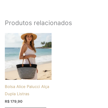
Produtos relacionados
Este
produto
tem
várias
variantes.
As
opções
Bolsa Alice Palucci Alça
podem
Dupla Listras
ser
escolhidas
R$
179,90