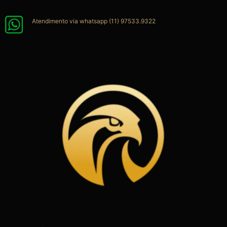
Ir
para
Atendimento via whatsapp (11) 97533.9322
o
conteúdo