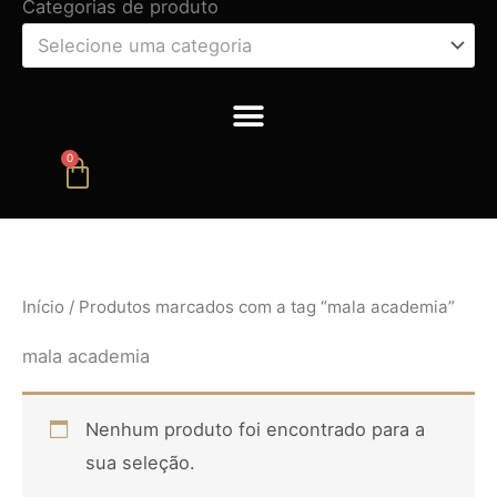
Categorias de produto
Selecione uma categoria
0
Carrinho
Início
/ Produtos marcados com a tag “mala academia”
mala academia
Nenhum produto foi encontrado para a
sua seleção.