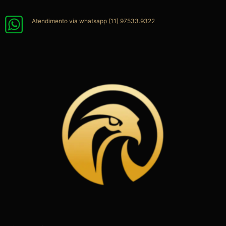
Ir
para
Atendimento via whatsapp (11) 97533.9322
o
conteúdo