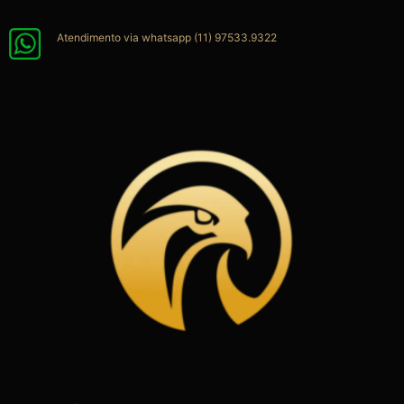
Ir
para
Atendimento via whatsapp (11) 97533.9322
o
conteúdo