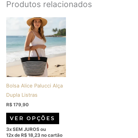
Produtos relacionados
Este
produto
tem
várias
variantes.
As
opções
Bolsa Alice Palucci Alça
podem
Dupla Listras
ser
escolhidas
R$
179,90
na
VER OPÇÕES
página
3x SEM JUROS ou
do
12x de
R$
18,23
no cartão