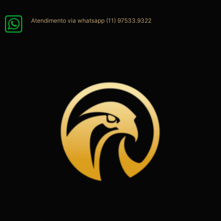
Ir
para
Atendimento via whatsapp (11) 97533.9322
o
conteúdo