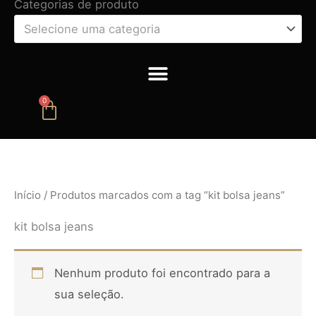
Categorias de produto
Selecione uma categoria
0
Carrinho
Início
/ Produtos marcados com a tag “kit bolsa jeans”
kit bolsa jeans
Nenhum produto foi encontrado para a
sua seleção.