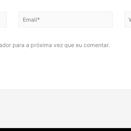
Email*
We
dor para a próxima vez que eu comentar.