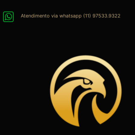
Ir
para
Atendimento via whatsapp (11) 97533.9322
o
conteúdo