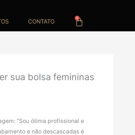
0
Carrinho
TOS
CONTATO
er sua bolsa femininas
gem: “Sou ótima profissional e
acabamento e não descascadas é