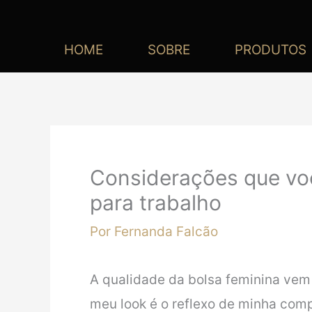
HOME
SOBRE
PRODUTOS
Considerações que voc
para trabalho
Por
Fernanda Falcão
A qualidade da bolsa feminina vem 
meu look é o reflexo de minha com