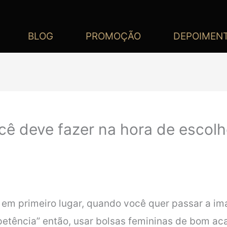
BLOG
PROMOÇÃO
DEPOIMEN
ê deve fazer na hora de escolh
em primeiro lugar, quando você quer passar a ima
petência” então, usar bolsas femininas de bom 