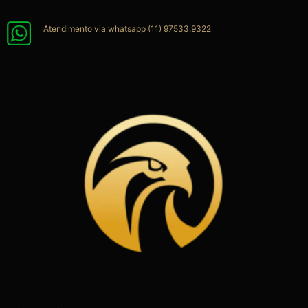
Ir
para
Atendimento via whatsapp (11) 97533.9322
o
conteúdo