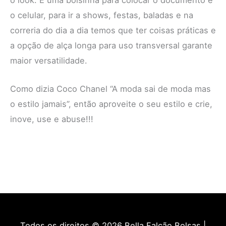
o look. É uma bolsinha para colocar o documento e
o celular, para ir a shows, festas, baladas e na
correria do dia a dia temos que ter coisas práticas e
a opção de alça longa para uso transversal garante
maior versatilidade.
Como dizia Coco Chanel “A moda sai de moda mas
o estilo jamais”, então aproveite o seu estilo e crie,
inove, use e abuse!!!
Todos os direitos © 2026
Bella Falcão Bolsas
|