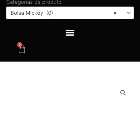
Categorias de produto
Bolsa Mickey (0)
×
0
Carrinho