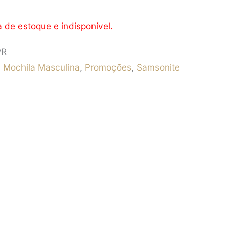
a de estoque e indisponível.
PR
,
Mochila Masculina
,
Promoções
,
Samsonite