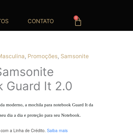
0
Carrinho
TOS
CONTATO
Masculina
,
Promoções
,
Samsonite
Samsonite
 Guard It 2.0
vida moderno, a mochila para notebook Guard It da
 seu dia a dia e proteção para seu Notebook.
com a Linha de Crédito.
Saiba mais