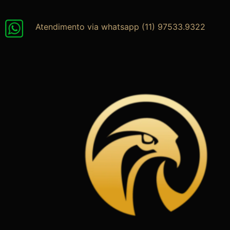
Ir
para
Atendimento via whatsapp (11) 97533.9322
o
conteúdo