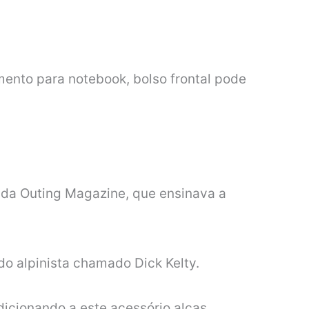
mento para notebook, bolso frontal pode
ada Outing Magazine, que ensinava a
o alpinista chamado Dick Kelty.
dicionando a este acessório alças