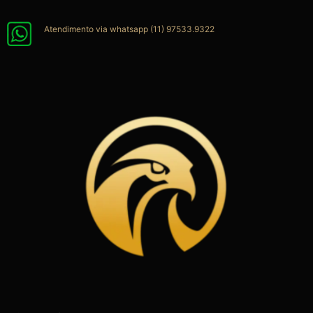
Ir
para
Atendimento via whatsapp (11) 97533.9322
o
conteúdo