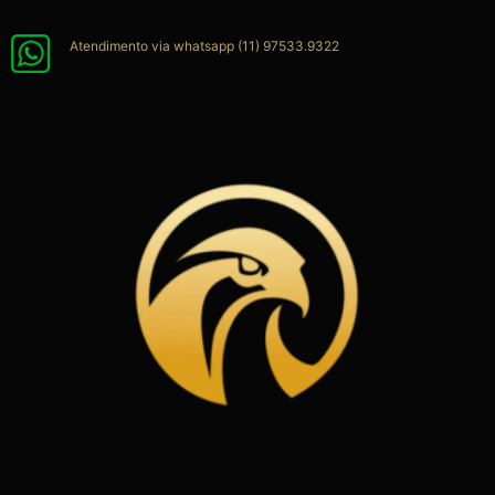
Ir
para
Atendimento via whatsapp (11) 97533.9322
o
conteúdo