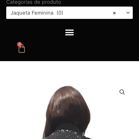
Categorias de produto
Jaqueta Feminina (0)
×
0
Carrinho