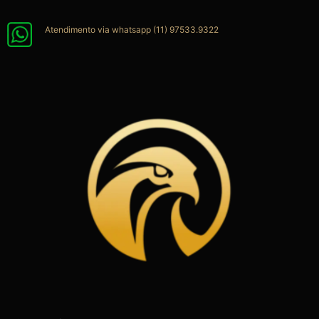
Ir
para
Atendimento via whatsapp (11) 97533.9322
o
conteúdo