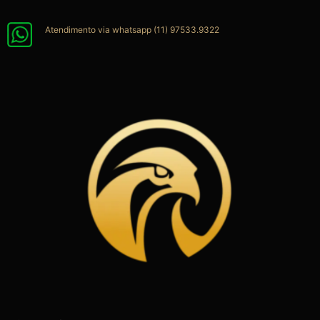
Ir
para
Atendimento via whatsapp (11) 97533.9322
o
conteúdo