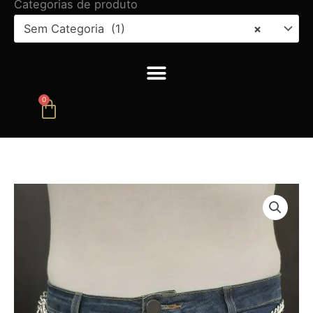
Categorias de produto
Sem Categoria (1)
×
0
Carrinho