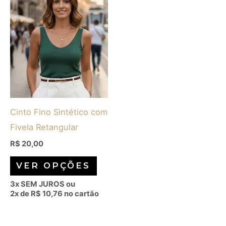
Este
produto
tem
várias
variantes.
As
opções
Cinto Fino Sintético com
podem
Fivela Retangular
ser
escolhidas
R$
20,00
na
VER OPÇÕES
página
3x SEM JUROS ou
do
2x de
R$
10,76
no cartão
produto