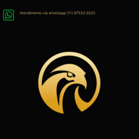
Ir
para
Atendimento via whatsapp (11) 97533.9322
o
conteúdo