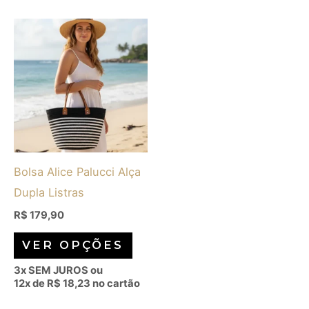
Este
produto
tem
várias
variantes.
As
opções
Bolsa Alice Palucci Alça
podem
Dupla Listras
ser
escolhidas
R$
179,90
na
VER OPÇÕES
página
3x SEM JUROS ou
do
12x de
R$
18,23
no cartão
produto