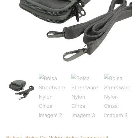
R$ 99,90.
R$ 59,90.
Bolsas
,
Bolsa De Nylon
,
Bolsa Transversal
,