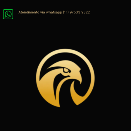
Ir
para
Atendimento via whatsapp (11) 97533.9322
o
conteúdo