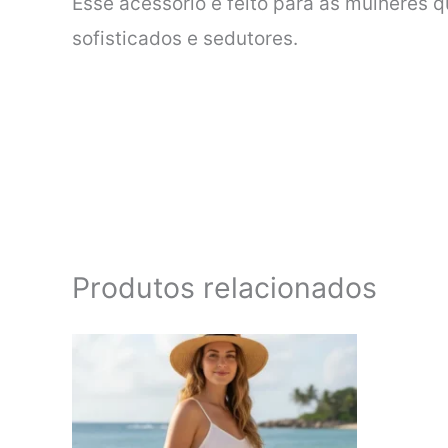
Esse acessório é feito para as mulheres 
sofisticados e sedutores.
Produtos relacionados
Este
produto
tem