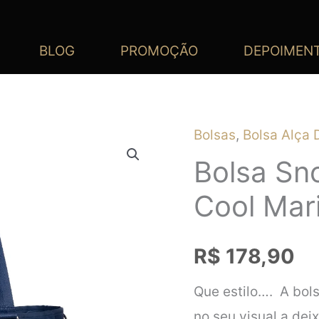
BLOG
PROMOÇÃO
DEPOIMEN
Bolsas
,
Bolsa Alça 
Bolsa Sn
Cool Mar
R$
178,90
Que estilo…. A bol
no seu visual a de