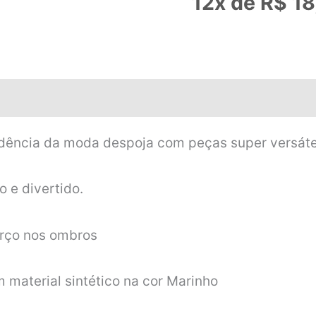
12x de
R$
18
ência da moda despoja com peças super versáteis
 e divertido.
orço nos ombros
material sintético na cor Marinho