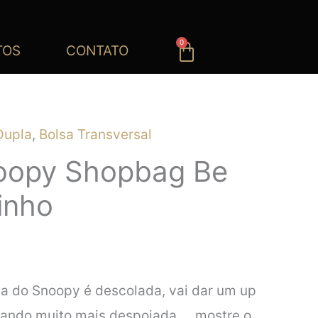
0
Carrinho
TOS
CONTATO
Dupla
,
Bolsa Transversal
oopy Shopbag Be
inho
sa do Snoopy é descolada, vai dar um up
ixando muito mais despojada…. mostre o