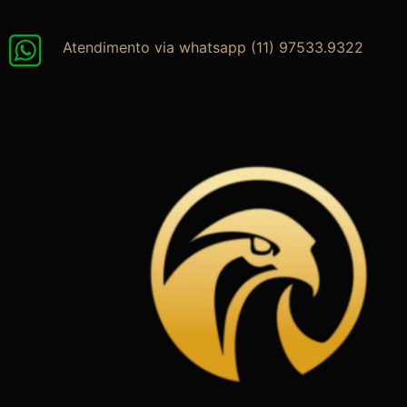
Ir
para
Atendimento via whatsapp (11) 97533.9322
o
conteúdo