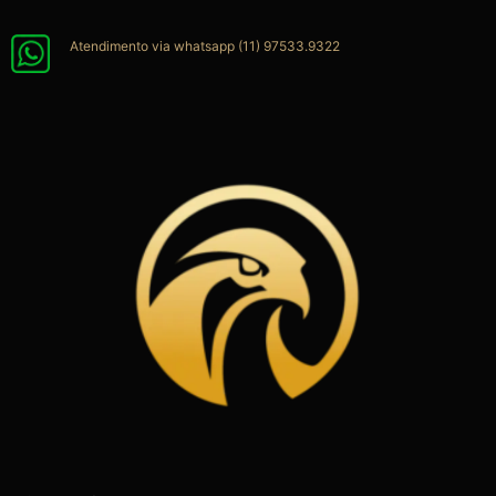
Ir
para
Atendimento via whatsapp (11) 97533.9322
o
conteúdo