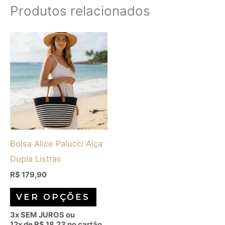
Produtos relacionados
Este
produto
tem
várias
variantes.
As
opções
Bolsa Alice Palucci Alça
podem
Dupla Listras
ser
escolhidas
R$
179,90
na
VER OPÇÕES
página
3x SEM JUROS ou
do
12x de
R$
18,23
no cartão