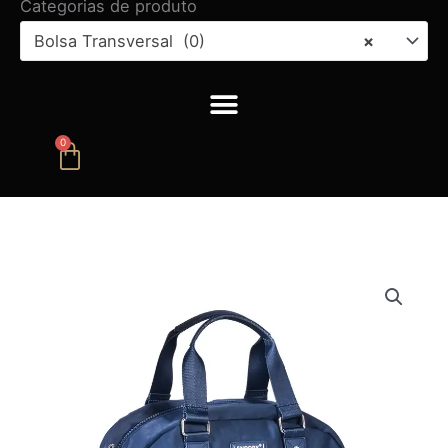
Categorias de produto
Bolsa Transversal (0)
×
0
Carrinho