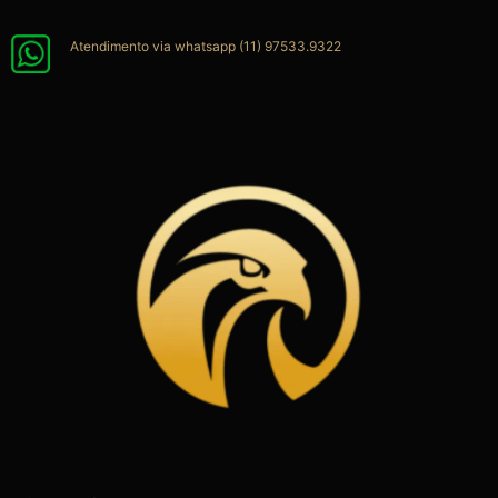
Ir
para
Atendimento via whatsapp (11) 97533.9322
o
conteúdo