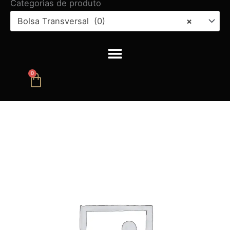
Categorias de produto
Bolsa Transversal (0)
×
0
Carrinho