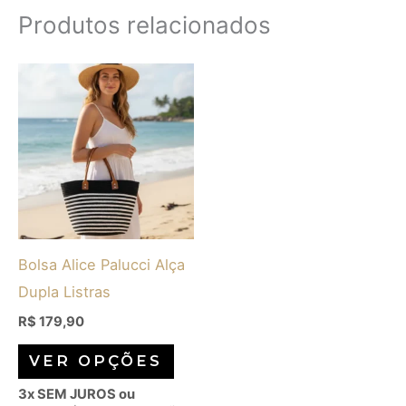
Produtos relacionados
Este
produto
tem
várias
variantes.
As
opções
Bolsa Alice Palucci Alça
podem
Dupla Listras
ser
escolhidas
R$
179,90
na
VER OPÇÕES
página
3x SEM JUROS ou
do