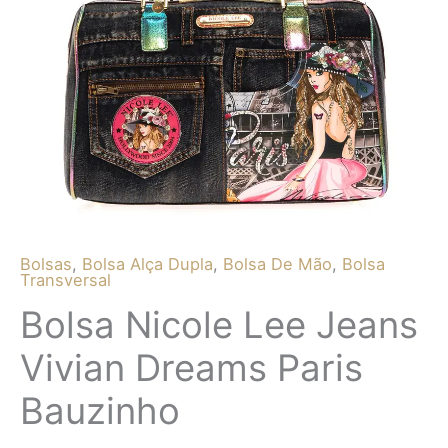
Bolsas
,
Bolsa Alça Dupla
,
Bolsa De Mão
,
Bolsa
Transversal
Bolsa Nicole Lee Jeans
Vivian Dreams Paris
Bauzinho