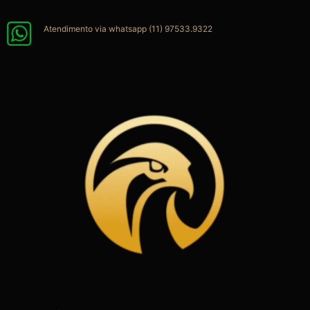
Ir
para
Atendimento via whatsapp (11) 97533.9322
o
conteúdo