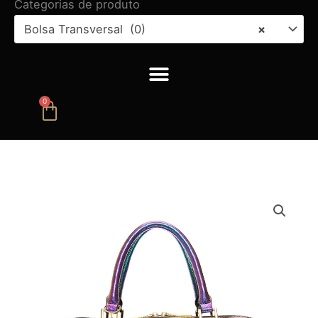
Categorias de produto
Bolsa Transversal (0)
×
0
Carrinho