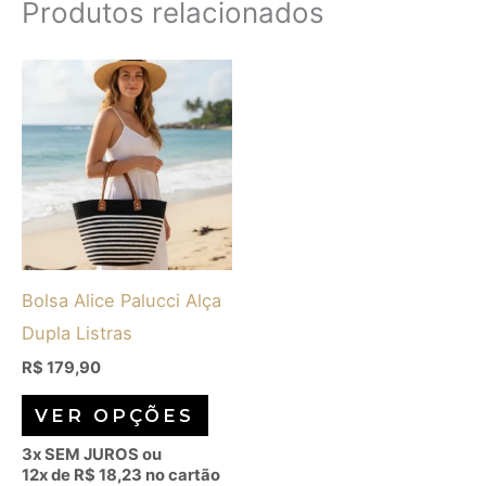
Produtos relacionados
Este
produto
tem
várias
variantes.
As
opções
Bolsa Alice Palucci Alça
podem
Dupla Listras
ser
escolhidas
R$
179,90
na
VER OPÇÕES
página
3x SEM JUROS ou
do
12x de
R$
18,23
no cartão