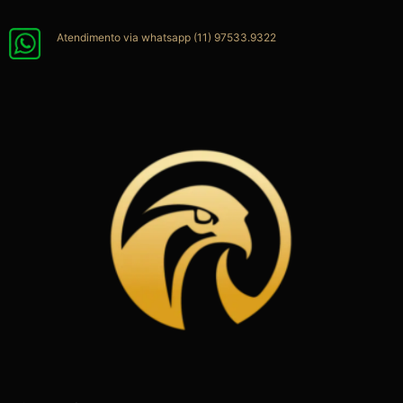
Ir
para
Atendimento via whatsapp (11) 97533.9322
o
conteúdo