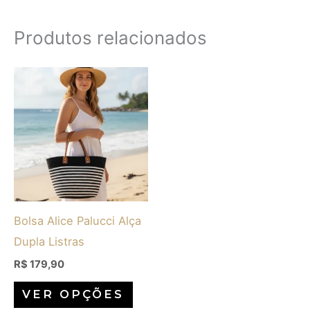
Produtos relacionados
Este
produto
tem
várias
variantes.
As
opções
Bolsa Alice Palucci Alça
podem
Dupla Listras
ser
escolhidas
R$
179,90
na
VER OPÇÕES
página