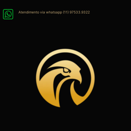
Ir
para
Atendimento via whatsapp (11) 97533.9322
o
conteúdo