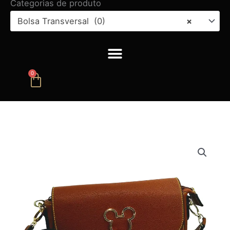
Categorias de produto
Bolsa Transversal (0)
×
0
Carrinho