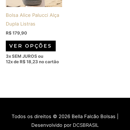
opções
Bolsa Alice Palucci Alça
podem
Dupla Listras
ser
escolhidas
R$
179,90
na
VER OPÇÕES
página
3x SEM JUROS ou
do
12x de
R$
18,23
no cartão
produto
Todos os direitos © 2026
Bella Falcão Bolsas
|
Desenvolvido por
DCSBRASIL