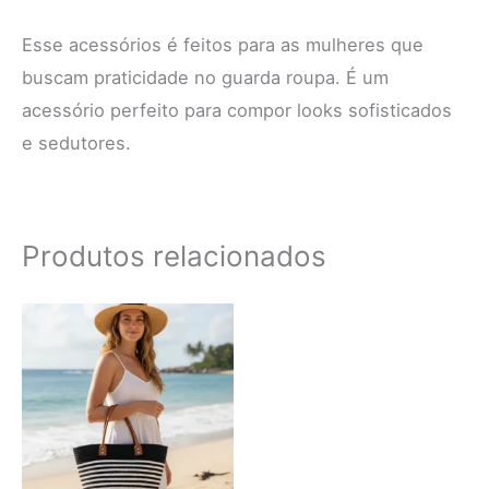
Esse acessórios é feitos para as mulheres que
buscam praticidade no guarda roupa. É um
acessório perfeito para compor looks sofisticados
e sedutores.
Produtos relacionados
Este
produto
tem
várias
variantes.
As