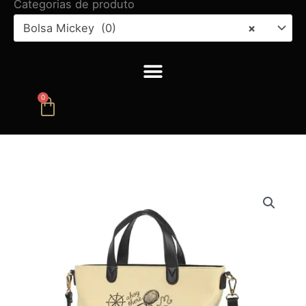
Categorias de produto
Bolsa Mickey (0)
×
0
Carrinho