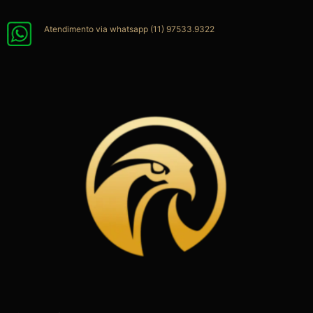
Ir
para
Atendimento via whatsapp (11) 97533.9322
o
conteúdo