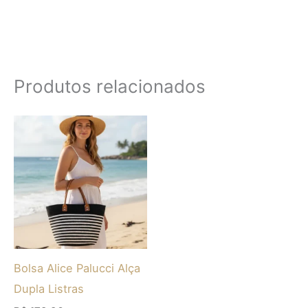
Produtos relacionados
Este
produto
tem
várias
variantes.
As
opções
Bolsa Alice Palucci Alça
podem
Dupla Listras
ser