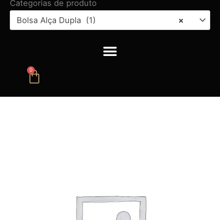
Categorias de produto
Bolsa Alça Dupla (1)
×
0
Carrinho