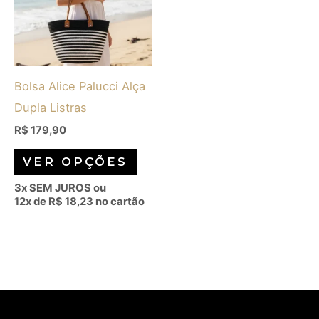
várias
variantes.
As
opções
Bolsa Alice Palucci Alça
podem
Dupla Listras
ser
escolhidas
R$
179,90
na
VER OPÇÕES
página
3x SEM JUROS ou
do
12x de
R$
18,23
no cartão
produto