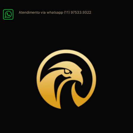
Ir
para
Atendimento via whatsapp (11) 97533.9322
o
conteúdo