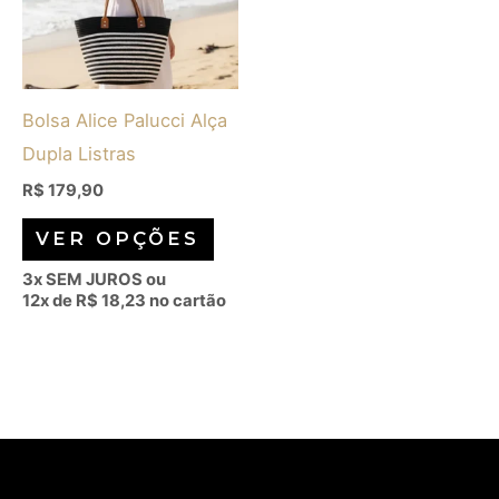
variantes.
As
opções
Bolsa Alice Palucci Alça
podem
Dupla Listras
ser
escolhidas
R$
179,90
na
VER OPÇÕES
página
3x SEM JUROS ou
do
12x de
R$
18,23
no cartão
produto