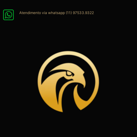
Ir
para
Atendimento via whatsapp (11) 97533.9322
o
conteúdo