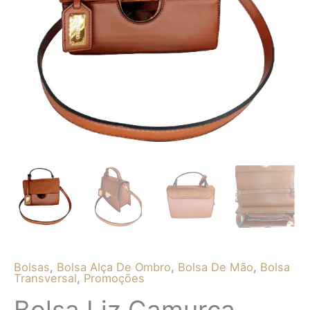
R$ 179,90.
R$ 139,90.
Bolsas
,
Bolsa Alça De Ombro
,
Bolsa De Mão
,
Bolsa
Transversal
,
Promoções
Bolsa Liz Camurça