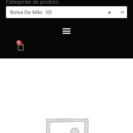
Categorias de produto
Bolsa De Mão (0)
×
0
Carrinho