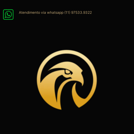
Ir
para
Atendimento via whatsapp (11) 97533.9322
o
conteúdo