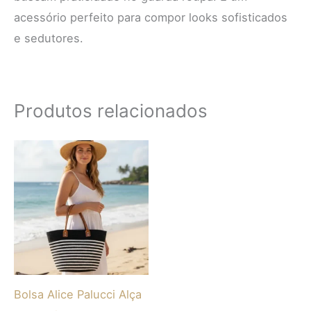
acessório perfeito para compor looks sofisticados
e sedutores.
Produtos relacionados
Este
produto
tem
várias
variantes.
As
opções
Bolsa Alice Palucci Alça
podem