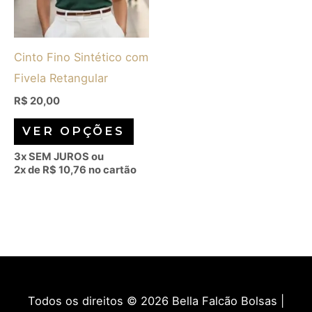
As
opções
Cinto Fino Sintético com
podem
Fivela Retangular
ser
escolhidas
R$
20,00
na
VER OPÇÕES
página
3x SEM JUROS ou
do
2x de
R$
10,76
no cartão
produto
Todos os direitos © 2026
Bella Falcão Bolsas
|