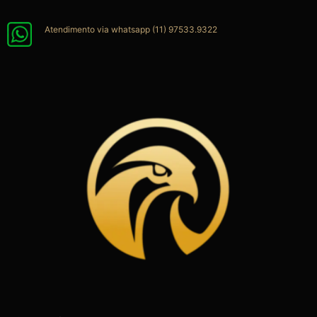
Ir
para
Atendimento via whatsapp (11) 97533.9322
o
conteúdo