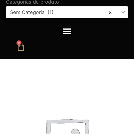
Categorias de produto
Sem Categoria (1)
×
0
Carrinho