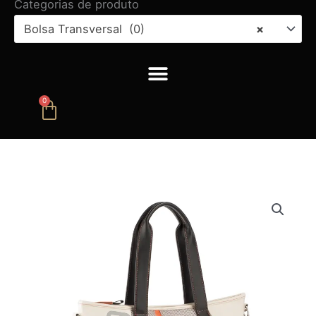
Categorias de produto
Bolsa Transversal (0)
×
0
Carrinho