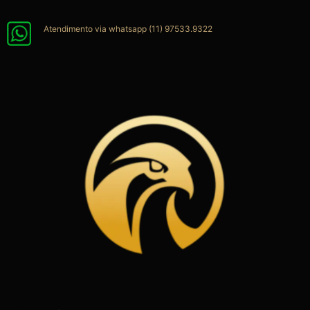
Ir
para
Atendimento via whatsapp (11) 97533.9322
o
conteúdo