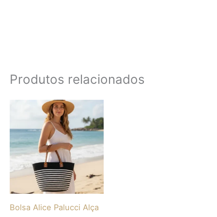
Produtos relacionados
Este
produto
tem
várias
variantes.
As
opções
Bolsa Alice Palucci Alça
podem