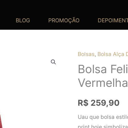
BLOG
PROMOÇÃO
DEPOIMEN
Bolsas
,
Bolsa Alça 
Bolsa Fel
Vermelha 
R$
259,90
Uau que bolsa estil
print hoje simboliza