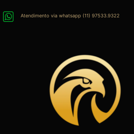
Ir
para
Atendimento via whatsapp (11) 97533.9322
o
conteúdo