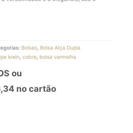
egorias:
Bolsas
,
Bolsa Alça Dupla
ipe krein
,
cobra
,
bolsa vermelha
OS ou
,34
no cartão