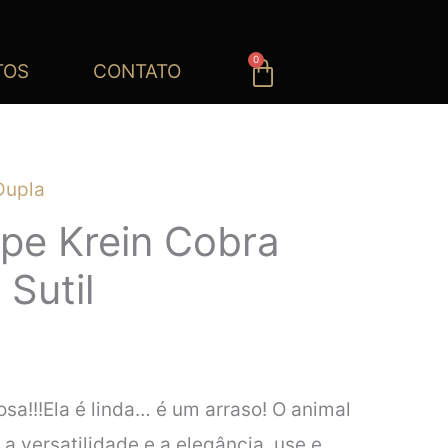
0
Carrinho
TOS
CONTATO
Dupla
ipe Krein Cobra
Sutil
osa!!!Ela é linda… é um arraso! O animal
 a versatilidade e a elegância, use e