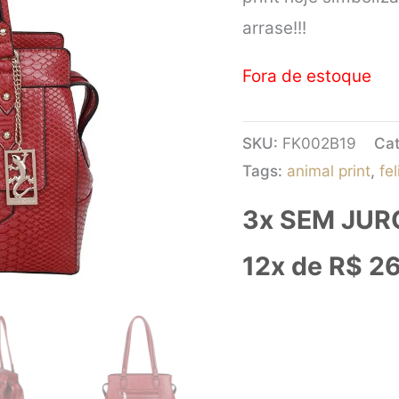
arrase!!!
Fora de estoque
SKU:
FK002B19
Cat
Tags:
animal print
,
fel
3x SEM JUR
12x de
R$
26