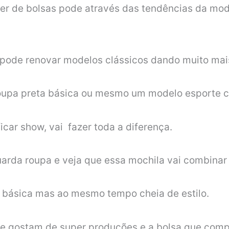
r de bolsas pode através das tendências da moda 
e pode renovar modelos clássicos dando muito mais
oupa preta básica ou mesmo um modelo esporte c
icar show, vai fazer toda a diferença.
arda roupa e veja que essa mochila vai combinar
é básica mas ao mesmo tempo cheia de estilo.
ue gostam de super produções e a bolsa que compl