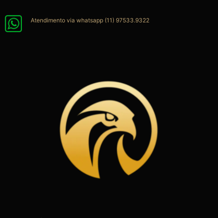
Ir
para
Atendimento via whatsapp (11) 97533.9322
o
conteúdo