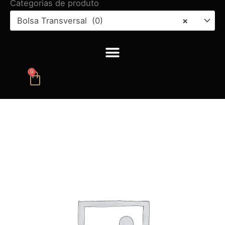
Categorias de produto
Bolsa Transversal (0)
×
0
Carrinho