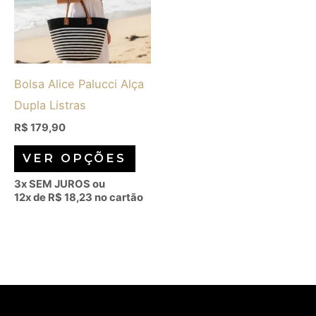
várias
variantes.
As
opções
Bolsa Alice Palucci Alça
podem
Dupla Listras
ser
escolhidas
R$
179,90
na
VER OPÇÕES
página
3x SEM JUROS ou
do
12x de
R$
18,23
no cartão
produto