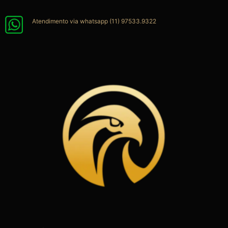
Ir
para
Atendimento via whatsapp (11) 97533.9322
o
conteúdo