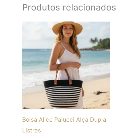
Produtos relacionados
Este
produto
tem
várias
variantes.
As
opções
podem
ser
Bolsa Alice Palucci Alça Dupla
escolhidas
Listras
na