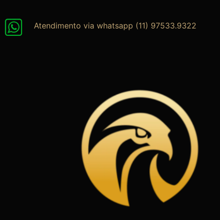
Ir
para
Atendimento via whatsapp (11) 97533.9322
o
conteúdo