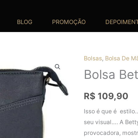
BLOG
PROMOÇÃO
DEPOIMEN
Bolsas
,
Bolsa De M
Bolsa Be
R$
109,90
Isso é que é estilo
seu visual…. A Bet
provocadora, mostr