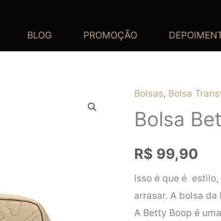
BLOG
PROMOÇÃO
DEPOIMEN
Bolsas
,
Bolsa Trans
Bolsa Be
R$
99,90
Isso é que é estilo,
arrasar. A bolsa da
A Betty Boop é uma