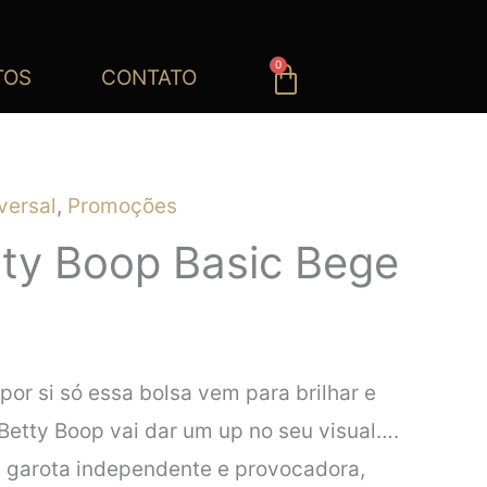
0
Carrinho
TOS
CONTATO
versal
,
Promoções
tty Boop Basic Bege
 por si só essa bolsa vem para brilhar e
 Betty Boop vai dar um up no seu visual….
 garota independente e provocadora,