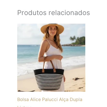
Produtos relacionados
Este
produto
tem
várias
variantes.
As
opções
podem
ser
Bolsa Alice Palucci Alça Dupla
escolhidas