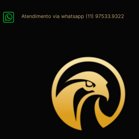
Ir
para
Atendimento via whatsapp (11) 97533.9322
o
conteúdo