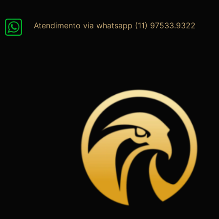
Ir
para
Atendimento via whatsapp (11) 97533.9322
o
conteúdo