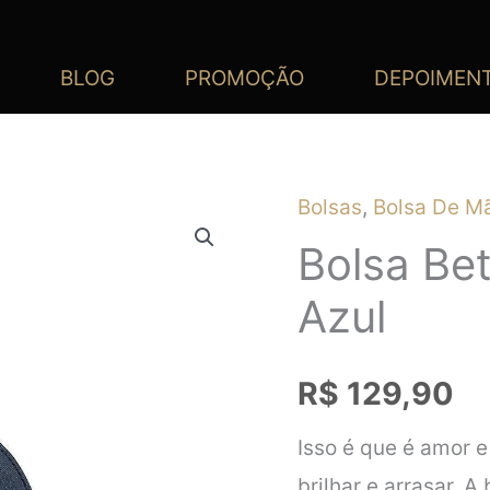
BLOG
PROMOÇÃO
DEPOIMEN
Bolsas
,
Bolsa De M
Bolsa Be
Azul
R$
129,90
Isso é que é amor e
brilhar e arrasar. 