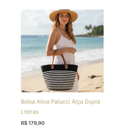
Este
produto
tem
várias
variantes.
As
opções
podem
ser
Bolsa Alice Palucci Alça Dupla
escolhidas
Listras
na
R$
179,90
página