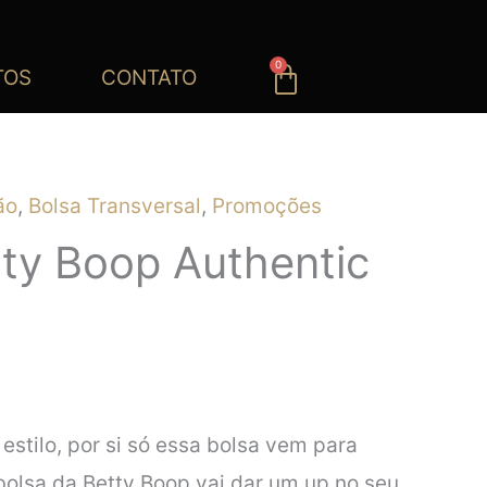
0
Carrinho
TOS
CONTATO
ão
,
Bolsa Transversal
,
Promoções
tty Boop Authentic
 estilo, por si só essa bolsa vem para
A bolsa da Betty Boop vai dar um up no seu