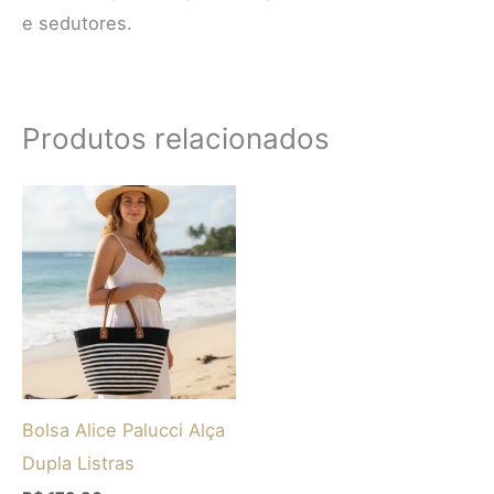
e sedutores.
Produtos relacionados
Este
produto
tem
várias
variantes.
As
opções
Bolsa Alice Palucci Alça
podem
Dupla Listras
ser