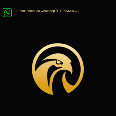
Ir
para
Atendimento via whatsapp (11) 97533.9322
o
conteúdo