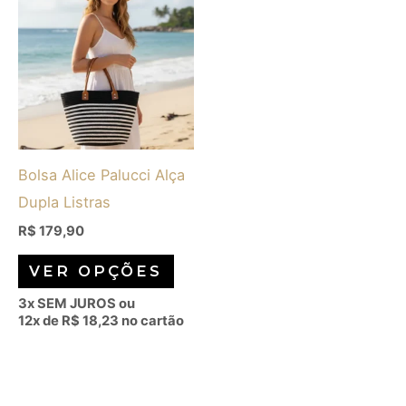
produto
tem
várias
variantes.
As
opções
Bolsa Alice Palucci Alça
podem
Dupla Listras
ser
escolhidas
R$
179,90
na
VER OPÇÕES
página
3x SEM JUROS ou
do
12x de
R$
18,23
no cartão
produto