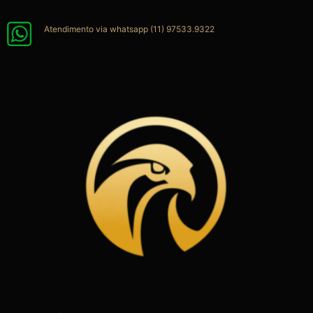
Ir
para
Atendimento via whatsapp (11) 97533.9322
o
conteúdo