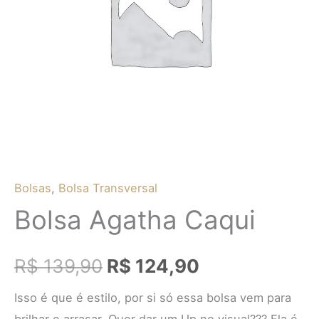
R$ 139,90.
R$ 124,90.
Bolsas
,
Bolsa Transversal
Bolsa Agatha Caqui
R$
139,90
R$
124,90
Isso é que é estilo, por si só essa bolsa vem para
brilhar e arrasar. Quer dar um Up no visual??? Ela é