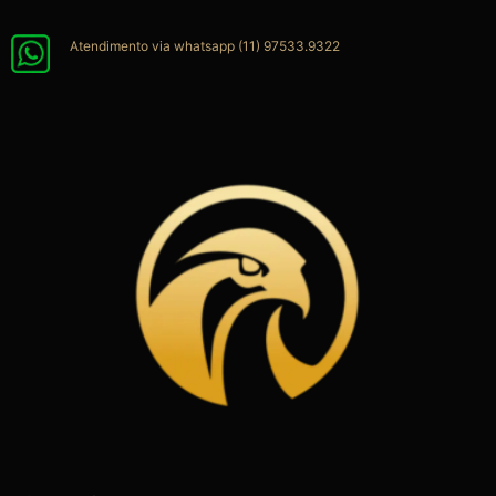
Ir
para
Atendimento via whatsapp (11) 97533.9322
o
conteúdo