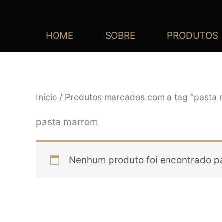
HOME
SOBRE
PRODUTOS
Início
/ Produtos marcados com a tag “pasta
pasta marrom
Nenhum produto foi encontrado pa