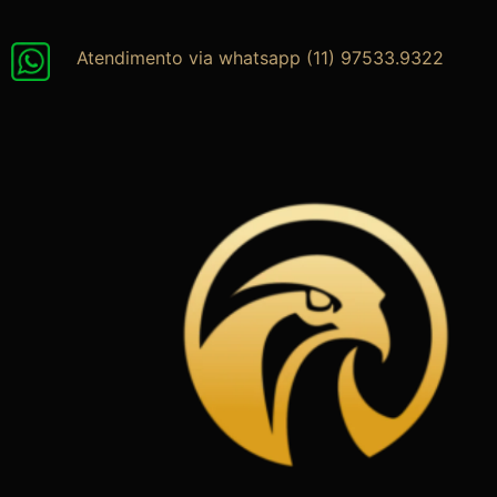
Ir
para
Atendimento via whatsapp (11) 97533.9322
o
conteúdo