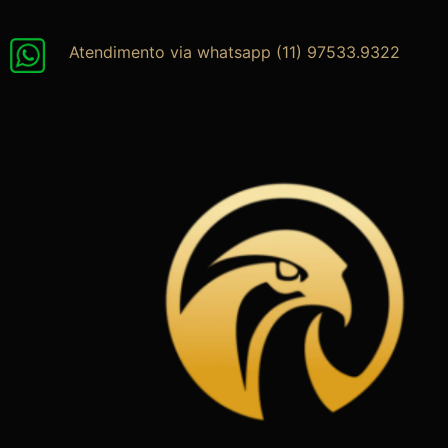
Ir
para
Atendimento via whatsapp (11) 97533.9322
o
conteúdo